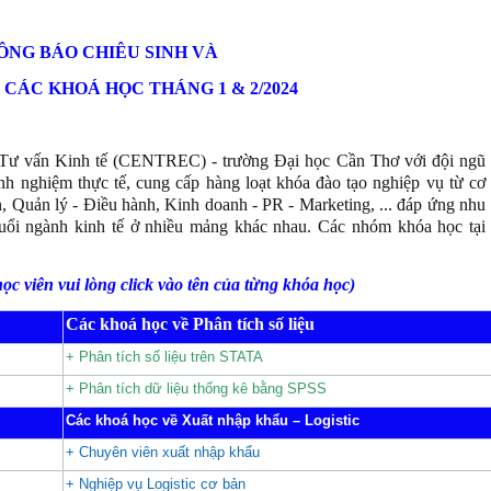
ÔNG
BÁO CHIÊU SINH VÀ
 CÁC KHOÁ HỌC THÁNG 1 & 2/2024
 vấn Kinh tế (CENTREC) - trường Đại học Cần Thơ với đội ngũ
nh nghiệm thực tế, cung cấp hàng loạt khóa đào tạo nghiệp vụ từ cơ
, Quản lý - Điều hành, Kinh doanh - PR - Marketing, ... đáp ứng nhu
uổi ngành kinh tế ở nhiều mảng khác nhau. Các nhóm khóa học tại
 học viên vui lòng click vào tên của từng khóa học)
Các khoá học về Phân tích số liệu
+ Phân tích số liệu trên STATA
+ Phân tích dữ liệu thống kê bằng SPSS
Các khoá học về Xuất nhập khẩu – Logistic
+ Chuyên viên xuất nhập khẩu
+ Nghiệp vụ Logistic cơ bản