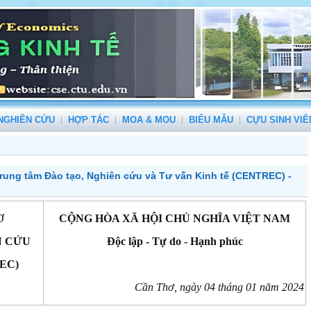
NGHIÊN CỨU
HỢP TÁC
MOA & MOU
BIỂU MẪU
CỰU SINH VIÊ
rung tâm Đào tạo, Nghiên cứu và Tư vấn Kinh tế (CENTREC) -
Ơ
CỘNG HÒA XÃ HỘI CHỦ NGHĨA VIỆT NAM
N CỨU
Độc lập - Tự do - Hạnh phúc
EC)
Cần Thơ, ngày
04
tháng 01
năm 2024