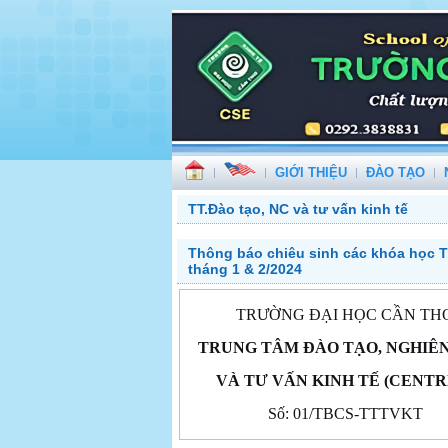
GIỚI THIỆU
ĐÀO TẠO
TT.Đào tạo, NC và tư vấn kinh tế
Thông báo chiêu sinh các khóa học T
tháng 1 & 2/2024
TRƯỜNG ĐẠI HỌC CẦN TH
TRUNG TÂM ĐÀO TẠO, NGHIÊ
VÀ TƯ VẤN KINH TẾ (CENTR
Số: 01/TBCS-TTTVKT