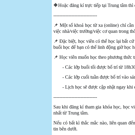
🔶Hoặc đăng kí trực tiếp tại Trung tâm thì 
-----------------------------
📌 Một số khoá học từ xa (online) chỉ cần 
việc nhà/việc trường/việc cơ quan trong thờ
📌 Đặc biệt, học viên có thể học lại bất c
buổi học để bạn có thể linh động giờ học h
📌 Học viên muốn học theo phương thức tr
- Các lớp buổi tối được bố trí từ 18h3
- Các lớp cuối tuần được bố trí vào s
- Lịch học sẽ được cập nhật ngay khi
-----------------------------
Sau khi đăng kí tham gia khóa học, học v
nhất từ Trung tâm.
Nếu có bất kì thắc mắc nào, liên quan đế
tin bên dưới.