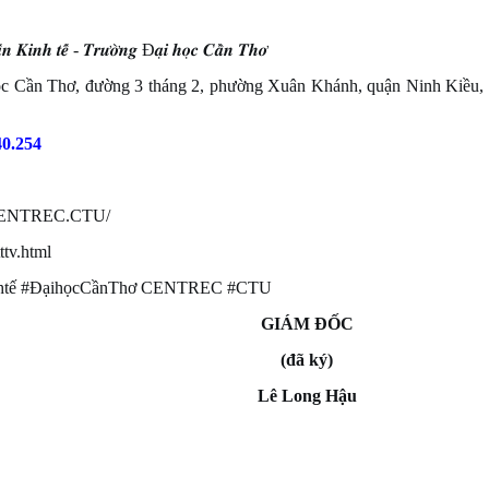
́𝒏 𝑲𝒊𝒏𝒉 𝒕𝒆̂́ - 𝑻𝒓𝒖̛𝒐̛̀𝒏𝒈 Đ𝒂̣𝒊 𝒉𝒐̣𝒄 𝑪𝒂̂̀𝒏 𝑻𝒉𝒐̛
học Cần Thơ, đường 3 tháng 2, phường Xuân Khánh, quận Ninh Kiều,
40.254
m/CENTREC.CTU/
ttv.html
nhtế #ĐạihọcCầnThơ CENTREC #CTU
GIÁM ĐỐC
(đã ký)
Lê Long Hậu