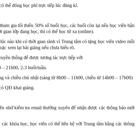
có thể đóng học phí trực tiếp lúc đăng kí.
tham gia tối thiểu 50% số buổi học, các buổi còn lại nếu học viên bận
i gian lớp đang học, thì có thể học từ xa (online).
ứ lúc nào khi có thời gian rảnh vì Trung tâm có tặng học viên video mỗi
oặc xem lại bài giảng nếu chưa hiểu rõ.
uyền thống để được tương tác trực tiếp với
0 – 21h00, 2-3 buổi/tuần.
áng và chiều chủ nhật (sáng từ 8h00 – 11h00, chiều từ 14h00 – 17h00)
 có QĐ khai giảng.
iên nhớ kiểm tra email thường xuyên để nhận được các thông báo mới
n các khóa học, học viên có thể liên hệ với Trung tâm bằng các thông