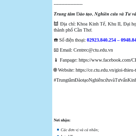
-------------------
𝑻𝒓𝒖𝒏𝒈 𝒕𝒂̂𝒎 Đ𝒂̀𝒐 𝒕𝒂̣𝒐, 𝑵𝒈𝒉𝒊𝒆̂𝒏 𝒄𝒖̛́𝒖 𝒗𝒂̀ 𝑻𝒖̛ 𝒗𝒂̂
🕍 Địa chỉ: Khoa Kinh Tế, Khu II, Đại 
thành phố Cần Thơ.
☎️ Số điện thoại:
02923.840.254 – 0948.8
📧 Email:
Centrec@ctu.edu.vn
📱 Fanpage: https://www.facebook.co
🌐 Website: https://ce.ctu.edu.vn/gioi-thieu-t
#TrungtâmĐàotạoNghiêncứuvàTưvấnKi
Nơi nhận:
Các đơn vị và cá nhân;