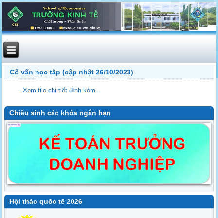
Cố vấn học tập (cập nhật 26/10/2023)
- Xem file chi tiết đính kèm...
Chiêu sinh các khóa ngắn hạn
Hội thảo quốc tế 2026