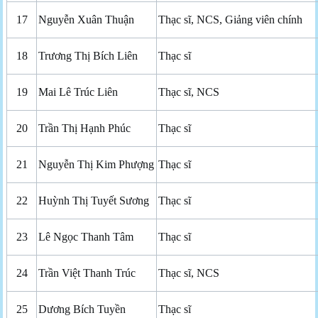
17
Nguyễn Xuân Thuận
Thạc sĩ, NCS, Giảng viên chính
18
Trương Thị Bích Liên
Thạc sĩ
19
Mai Lê Trúc Liên
Thạc sĩ, NCS
20
Trần Thị Hạnh Phúc
Thạc sĩ
21
Nguyễn Thị Kim Phượng
Thạc sĩ
22
Huỳnh Thị Tuyết Sương
Thạc sĩ
23
Lê Ngọc Thanh Tâm
Thạc sĩ
24
Trần Việt Thanh Trúc
Thạc sĩ, NCS
25
Dương Bích Tuyền
Thạc sĩ