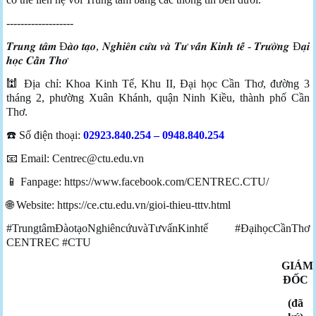
-------------------
𝑻𝒓𝒖𝒏𝒈 𝒕𝒂̂𝒎 Đ𝒂̀𝒐 𝒕𝒂̣𝒐, 𝑵𝒈𝒉𝒊𝒆̂𝒏 𝒄𝒖̛́𝒖 𝒗𝒂̀ 𝑻𝒖̛ 𝒗𝒂̂́𝒏 𝑲𝒊𝒏𝒉 𝒕𝒆̂́ - 𝑻𝒓𝒖̛𝒐̛̀𝒏𝒈 Đ𝒂̣𝒊
𝒉𝒐̣𝒄 𝑪𝒂̂̀𝒏 𝑻𝒉𝒐̛
🕍 Địa chỉ: Khoa Kinh Tế, Khu II, Đại học Cần Thơ, đường 3
tháng 2, phường Xuân Khánh, quận Ninh Kiều, thành phố Cần
Thơ.
☎️ Số điện thoại:
02923.840.254 – 0948.840.254
📧 Email:
Centrec@ctu.edu.vn
📱 Fanpage: https://www.facebook.com/CENTREC.CTU/
🌐 Website: https://ce.ctu.edu.vn/gioi-thieu-tttv.html
#TrungtâmĐàotạoNghiêncứuvàTưvấnKinhtế #ĐạihọcCầnThơ
CENTREC #CTU
GIÁM
ĐỐC
(đã