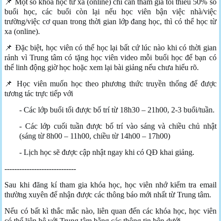
📌 Một số khoá học từ xa (online) chỉ cần tham gia tối thiểu 50% số
buổi học, các buổi còn lại nếu học viên bận việc nhà/việc
trường/việc cơ quan trong thời gian lớp đang học, thì có thể học từ
xa (online).
📌 Đặc biệt, học viên có thể học lại bất cứ lúc nào khi có thời gian
rảnh vì Trung tâm có tặng học viên video mỗi buổi học để bạn có
thể linh động giờ học hoặc xem lại bài giảng nếu chưa hiểu rõ.
📌 Học viên muốn học theo phương thức truyền thống để được
tương tác trực tiếp với
- Các lớp buổi tối được bố trí từ 18h30 – 21h00, 2-3 buổi/tuần.
- Các lớp cuối tuần được bố trí vào sáng và chiều chủ nhật
(sáng từ 8h00 – 11h00, chiều từ 14h00 – 17h00)
- Lịch học sẽ được cập nhật ngay khi có QĐ khai giảng.
-----------------------------
Sau khi đăng kí tham gia khóa học, học viên nhớ kiểm tra email
thường xuyên để nhận được các thông báo mới nhất từ Trung tâm.
Nếu có bất kì thắc mắc nào, liên quan đến các khóa học, học viên
có thể liên hệ với Trung tâm bằng các thông tin bên dưới.