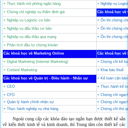
+ Thực hành mô phỏng ngân hàng
+ Nghiệp vụ Logis
+ Chứng chỉ nghiệp vụ thẩm định giá
Các khoá học về 
+ Nghiệp vụ Logistic cơ bản
+ Ôn thi chứng chỉ
+ Nghiệp vụ đấu thầu cơ bản
+ Ôn thi chứng ch
+ Nghiệp vụ đấu thầu qua mạng
+ Ôn thi chứng ch
+ Phân tích đầu tư chứng khoán
Các khoá học về Marketing Online
Các khoá học về 
+ Digital Marketing (Internet Marketing)
+ Chứng chỉ kế to
+ Content Marketing
+ Khai báo thuế
Các khoá học về Quản trị - Điều hành - Nhân sự
+ Kế toán căn bản
+ CEO
+ Thực hành kế t
+ CFO
+ Chứng chỉ ngạch
+ Quản lý hành chính nhân sự
+ Chứng chỉ ngạch
+ Thực hành nghiệp vụ nhà hàng
+ Chứng chỉ thủ q
Ngoài cung cấp các khóa đào tạo ngắn hạn được thiết kế sẵn
về kiến thức kinh tế và kinh doanh, thì Trung tâm còn thiết kế các