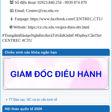
🕍 Số điện thoại: 02923.840.254 - 0939 874 870
📧 Email:
Centrec@ctu.edu.vn
📱 Fanpage: https://www.facebook.com/CENTREC.CTU/
🌐 Website: https://ce.ctu.edu.vn/gioi-thieu-tttv.html
#TrungtâmĐàotạoNghiêncứuvàTưvấnKinhtế #ĐạihọcCầnThơ
CENTREC #CTU
Chiêu sinh các khóa ngắn hạn
TT.Đào tạo, NC và tư vấn kinh tế
Hội thảo quốc tế 2026