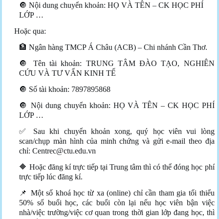
🔘 Nội dung chuyển khoản: HỌ VÀ TÊN – CK HỌC PHÍ
LỚP …
Hoặc qua:
🏦 Ngân hàng TMCP Á Châu (ACB) – Chi nhánh Cần Thơ.
🔘 Tên tài khoản: TRUNG TÂM ĐÀO TẠO, NGHIÊN
CỨU VÀ TƯ VẤN KINH TẾ
🔘 Số tài khoản: 7897895868
🔘 Nội dung chuyển khoản: HỌ VÀ TÊN – CK HỌC PHÍ
LỚP …
✅ Sau khi chuyển khoản xong, quý học viên vui lòng
scan/chụp màn hình của minh chứng và gửi e-mail theo địa
chỉ:
Centrec@ctu.edu.vn
🔶 Hoặc đăng kí trực tiếp tại Trung tâm thì có thể đóng học phí
trực tiếp lúc đăng kí.
📌 Một số khoá học từ xa (online) chỉ cần tham gia tối thiểu
50% số buổi học, các buổi còn lại nếu học viên bận việc
nhà/việc trường/việc cơ quan trong thời gian lớp đang học, thì