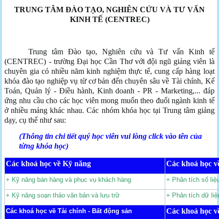
TRUNG TÂM ĐÀO TẠO, NGHIÊN CỨU VÀ TƯ VẤN
KINH TẾ (CENTREC)
Trung tâm Đào tạo, Nghiên cứu và Tư vấn Kinh tế
(CENTREC) - trường Đại học Cần Thơ với đội ngũ giảng viên là
chuyên gia có nhiều năm kinh nghiệm thực tế, cung cấp hàng loạt
khóa đào tạo nghiệp vụ từ cơ bản đến chuyên sâu về Tài chính, Kế
Toán, Quản lý - Điều hành, Kinh doanh - PR - Marketing,... đáp
ứng nhu cầu cho các học viên mong muốn theo đuổi ngành kinh tế
ở nhiều mảng khác nhau. Các nhóm khóa học tại Trung tâm giảng
dạy, cụ thể như sau:
(Thông tin chi tiết quý học viên vui lòng click vào tên của
từng khóa học)
Các khoá học về Kỹ năng
Các khoá học về
+ Kỹ năng bán hàng và phục vụ khách hàng
+ Phân tích số li
+ Kỹ năng soạn thảo văn bản và lưu trữ
+ Phân tích dữ li
Các khoá học về
Các khoá học về Tài chính - Bất động sản