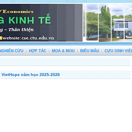
NGHIÊN CỨU
HỢP TÁC
MOA & MOU
BIỂU MẪU
CỰU SINH VIÊ
g VietHope năm học 2025-2026