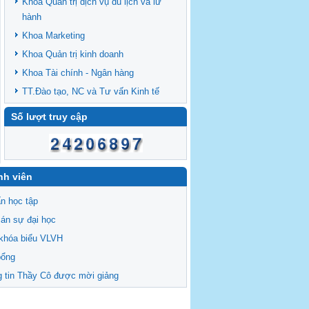
Khoa Quản trị dịch vụ du lịch và lữ
hành
Khoa Marketing
Khoa Quản trị kinh doanh
Khoa Tài chính - Ngân hàng
TT.Đào tạo, NC và Tư vấn Kinh tế
Số lượt truy cập
nh viên
n học tập
án sự đại học
khóa biểu VLVH
bổng
 tin Thầy Cô được mời giảng