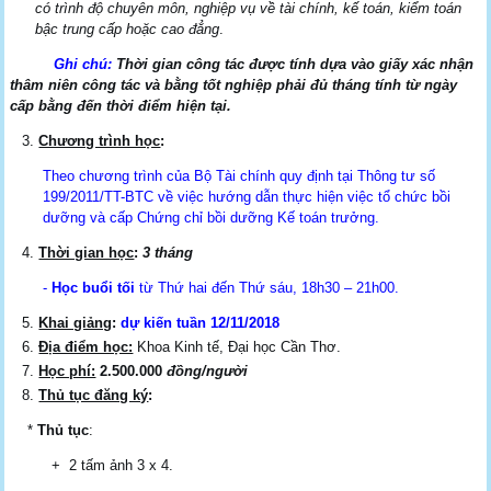
có trình độ chuyên môn, nghiệp vụ về tài chính, kế toán, kiểm toán
bậc trung cấp hoặc cao đẳng
.
Ghi chú:
Thời gian công tác được tính dựa vào giấy xác nhận
thâm niên công tác và bằng tốt nghiệp phải đủ tháng tính từ ngày
cấp bằng đến thời điểm hiện tại.
Chương trình học
:
Theo chương trình của Bộ Tài chính quy định tại Thông tư số
199/2011/TT-BTC về việc hướng dẫn thực hiện việc tổ chức bồi
dưỡng và cấp Chứng chỉ bồi dưỡng Kế toán trưởng.
Thời gian học
:
3 tháng
-
Học buổi tối
từ Thứ hai đến Thứ sáu, 18h30 – 21h00.
Khai giảng
:
dự kiến tuần
12/11/2018
Địa điểm học:
Khoa Kinh tế, Đại học Cần Thơ.
Học phí:
2.500.000
đồng/người
Thủ tục đăng ký
:
*
Thủ tục
:
+ 2 tấm ảnh 3 x 4.