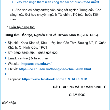
+ Giấy xác nhận thâm niên công tác tại cơ quan
(theo mẫu).
+
Bản sao có công chứng
văn bằng tốt nghiệp Trung cấp, Cao
đẳng hoặc Đại học chuyên ngành Tài chính, Kế toán hoặc Kiểm
toán.
*
Liên hệ đăng ký:
Trung
tâm Đào tạo, Nghiên cứu và Tư vấn Kinh tế (CENTREC).
Địa chỉ: Khoa Kinh tế, Khu II, Đại học Cần Thơ, Đường 3/2, P. Xuân
Khánh, Q. Ninh Kiều, TPCT
ĐT:
0292 3840 254
–
0932 928 922
Email:
centrec@ctu.edu.vn
Website:
http://ce.ctu.edu.vn/
Chitiết:
https://ce.ctu.edu.vn/thong-bao-chieu-sinh.html
Fanpage:
https://www.facebook.com/CENTREC.CTU/
TT ĐÀO TẠO, NC VÀ TƯ VẤN KINH TẾ
GIÁM ĐỐC
Nơi nhận
: