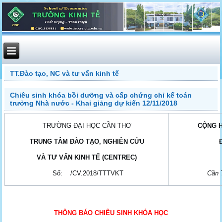
TT.Đào tạo, NC và tư vấn kinh tế
Chiêu sinh khóa bồi dưỡng và cấp chứng chỉ kế toán
trưởng Nhà nước - Khai giảng dự kiến 12/11/2018
TRƯỜNG ĐẠI HỌC CẦN THƠ
CỘNG H
TRUNG TÂM ĐÀO TẠO, NGHIÊN CỨU
VÀ TƯ VẤN KINH TẾ (CENTREC)
Số: /CV.2018/TTTVKT
Cần
THÔNG BÁO CHIÊU SINH KHÓA HỌC