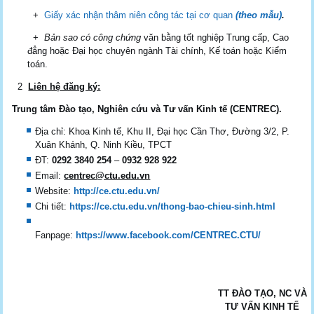
+
Giấy xác nhận thâm niên công tác tại cơ quan
(theo mẫu)
.
+
Bản sao có công chứng
văn bằng tốt nghiệp Trung cấp, Cao
đẳng hoặc Đại học chuyên ngành Tài chính, Kế toán hoặc Kiểm
toán.
2
Liên hệ đăng ký:
Trung
tâm Đào tạo, Nghiên cứu và Tư vấn Kinh tế (CENTREC).
Địa chỉ: Khoa Kinh tế, Khu II, Đại học Cần Thơ, Đường 3/2, P.
Xuân Khánh, Q. Ninh Kiều, TPCT
ĐT:
0292 3840 254
–
0932 928 922
Email:
centrec@ctu.edu.vn
Website:
http://ce.ctu.edu.vn/
Chi tiết:
https://ce.ctu.edu.vn/thong-bao-chieu-sinh.html
Fanpage:
https://www.facebook.com/CENTREC.CTU/
TT ĐÀO TẠO, NC VÀ
TƯ VẤN KINH TẾ