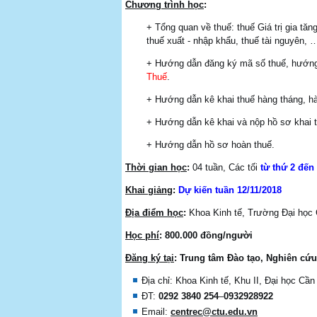
Chương trình học
:
+ Tổng quan về thuế: thuế Giá trị gia tăn
thuế xuất - nhập khẩu, thuế tài nguyên, 
+ Hướng dẫn đăng ký mã số thuế, hướng
Thuế
.
+ Hướng dẫn kê khai thuế hàng tháng, hà
+ Hướng dẫn kê khai và nộp hồ sơ khai t
+ Hướng dẫn hồ sơ hoàn thuế.
Thời gian học
:
04 tuần, Các tối
từ thứ 2 đến
Khai giảng
:
Dự kiến tuần
12/11/2018
Địa điểm học
:
Khoa Kinh tế, Trường Đại học
Học phí
:
800.000 đồng/người
Đăng ký tại
:
Trung
tâm Đào tạo, Nghiên cứu
Địa chỉ: Khoa Kinh tế, Khu II, Đại học C
ĐT:
0292 3840 254
–
0932928922
Email:
centrec@ctu.edu.vn