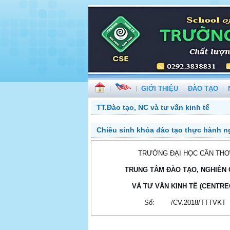
GIỚI THIỆU
ĐÀO TẠO
TT.Đào tạo, NC và tư vấn kinh tế
Chiêu sinh khóa đào tạo thực hành ng
TRƯỜNG ĐẠI HỌC CẦN THƠ
TRUNG TÂM ĐÀO TẠO, NGHIÊN
VÀ TƯ VẤN KINH TẾ (CENTRE
Số: /CV.2018/TTTVKT