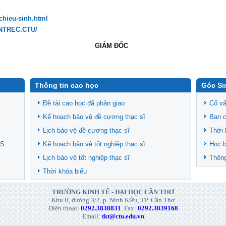
-chieu-sinh.html
ENTREC.CTU/
GIÁM ĐỐC
Thông tin cao học
Góc Si
Đề tài cao học đã phân giao
Cố vấ
Kế hoạch bảo vệ đề cương thạc sĩ
Ban c
Lịch bảo vệ đề cương thạc sĩ
Thời 
CS
Kế hoạch bảo vệ tốt nghiệp thạc sĩ
Học 
Lịch bảo vệ tốt nghiệp thạc sĩ
Thông
Thời khóa biểu
TRƯỜNG KINH TẾ - ĐẠI HỌC CẦN THƠ
Khu II, đường 3/2, p. Ninh Kiều, TP. Cần Thơ
Điện thoại:
0292.3838831
. Fax:
0292.3839168
Email:
tkt@ctu.edu.vn