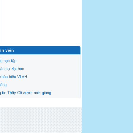
nh viên
n học tập
án sự đại học
khóa biểu VLVH
bổng
 tin Thầy Cô được mời giảng