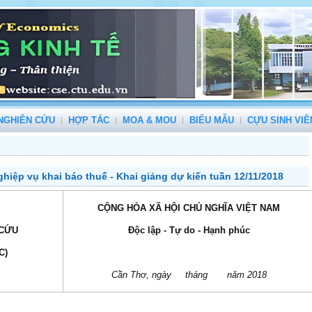
NGHIÊN CỨU
HỢP TÁC
MOA & MOU
BIỂU MẪU
CỰU SINH VIÊ
hiệp vụ khai báo thuế - Khai giảng dự kiến tuần 12/11/2018
CỘNG HÒA XÃ HỘI CHỦ NGHĨA VIỆT NAM
 CỨU
Độc lập - Tự do - Hạnh phúc
C)
Cần Thơ, ngày
tháng
năm 2018