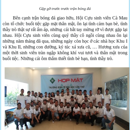
Gặp gỡ trước trước trận bóng đá
Bên cạnh trận bóng đá giao hữu, Hội Cựu sinh viên Cà Mau
còn tổ chức buổi tiệc gặp mặt thân mật, ôn lại tình cảm bạn bè, tình
thầy trò thật sự rất ấm áp, những cái bắt tay mừng rỡ vì được gặp lại
nhau. Hội Cựu sinh viên cùng quý thầy cô ngồi cùng nhau ôn lại
những năm tháng đã qua, những ngày còn học ở các nhà học Khu I
và Khu II, những con đường, ký túc xá xưa cũ, … Hương xưa của
một thời sinh viên tràn ngập không khí vui tươi và thân mật trong
buổi tiệc. Những cái ôm thắm thiết tình bè bạn, tình thầy trò.