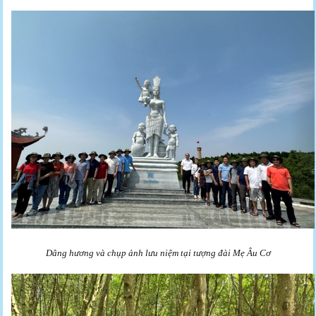
Dâng hương và chụp ảnh lưu niệm tại tượng đài Mẹ Âu Cơ