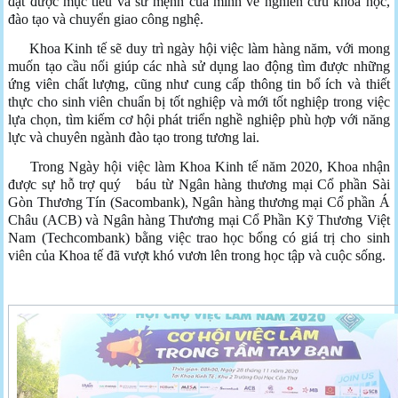
đạt được mục tiêu và sứ mệnh của mình về nghiên cứu khoa học,
đào tạo và chuyển giao công nghệ.
Khoa Kinh tế sẽ duy trì ngày hội việc làm hàng năm, với mong
muốn tạo cầu nối giúp các nhà sử dụng lao động tìm được những
ứng viên chất lượng, cũng như cung cấp thông tin bổ ích và thiết
thực cho sinh viên chuẩn bị tốt nghiệp và mới tốt nghiệp trong việc
lựa chọn, tìm kiếm cơ hội phát triển nghề nghiệp phù hợp với năng
lực và chuyên ngành đào tạo trong tương lai.
Trong Ngày hội việc làm Khoa Kinh tế năm 2020, Khoa nhận
được sự hỗ trợ quý báu từ Ngân hàng thương mại Cổ phần Sài
Gòn Thương Tín (Sacombank), Ngân hàng thương mại Cổ phần Á
Châu (ACB) và Ngân hàng Thương mại Cổ Phần Kỹ Thương Việt
Nam (Techcombank) bằng việc trao học bổng có giá trị cho sinh
viên của Khoa tế đã vượt khó vươn lên trong học tập và cuộc sống.