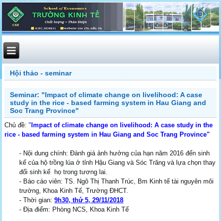
Hội thảo - seminar
Seminar: "Impact of climate change on livelihood: A case
study in the rice - based farming system in Hau Giang and
Soc Trang Province"
Chủ đề:
"
Impact of climate change on livelihood: A case study in the
rice - based farming system in Hau Giang and Soc Trang Province"
- Nội dung chính: Đánh giá ảnh hưởng của hạn năm 2016 đến sinh
kế của hộ trồng lúa ở tỉnh Hậu Giang và Sóc Trăng và lựa chọn thay
đổi sinh kế họ trong tương lai.
- Báo cáo viên: TS. Ngô Thị Thanh Trúc, Bm Kinh tế tài nguyên môi
trường, Khoa Kinh Tế, Trường ĐHCT.
- Thời gian:
9h30, thứ 5, 29/11/2018
- Địa điểm: Phòng NCS, Khoa Kinh Tế