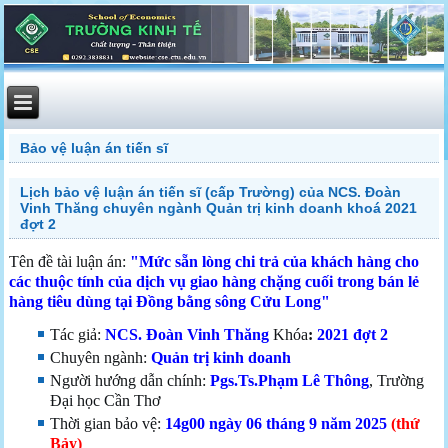
Bảo vệ luận án tiến sĩ
Lịch bảo vệ luận án tiến sĩ (cấp Trường) của NCS. Đoàn
Vinh Thăng chuyên ngành Quản trị kinh doanh khoá 2021
đợt 2
Tên đề tài luận án:
"
Mức sẵn lòng chi trả của khách hàng cho
các thuộc tính của dịch vụ giao hàng chặng cuối trong bán lẻ
hàng tiêu dùng tại Đồng bằng sông Cửu Long"
Tác giả:
NCS. Đoàn Vinh Thăng
Khóa
:
2021 đợt 2
Chuyên ngành:
Quản trị kinh doanh
Người hướng dẫn chính:
Pgs.Ts.Phạm Lê Thông
, Trường
Đại học Cần Thơ
Thời gian bảo vệ:
14g00
ngày 06 tháng 9 năm 2025
(thứ
Bảy)