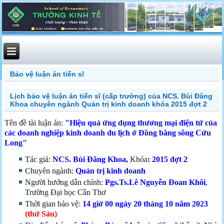
Bảo vệ luận án tiến sĩ
Lịch bảo vệ luận án tiến sĩ (cấp trường) của NCS. Bùi Đăng
Khoa chuyên ngành Quản trị kinh doanh khóa 2015 đợt 2
Tên đề tài luận án:
"
Hiệu quả ứng dụng thương mại điện tử của
các doanh nghiệp kinh doanh du lịch ở Đồng bằng sông Cửu
Long"
Tác giả:
NCS. Bùi Đăng Khoa
,
Khóa
:
2015 đợt 2
Chuyên ngành:
Quản trị kinh doanh
Người hướng dẫn chính:
Pgs.Ts.Lê Nguyễn Đoan Khôi
,
Trường Đại học Cần Thơ
Thời gian bảo vệ:
14 giờ 00
ngày 20 tháng 10 năm 2023
(thứ Sáu)