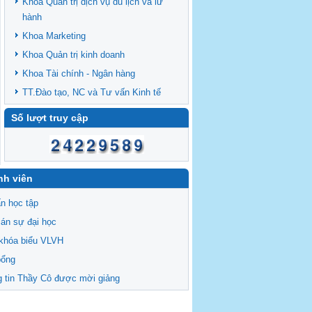
Khoa Quản trị dịch vụ du lịch và lữ
hành
Khoa Marketing
Khoa Quản trị kinh doanh
Khoa Tài chính - Ngân hàng
TT.Đào tạo, NC và Tư vấn Kinh tế
Số lượt truy cập
nh viên
n học tập
án sự đại học
khóa biểu VLVH
bổng
 tin Thầy Cô được mời giảng