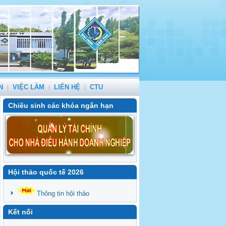
N
VIỆC LÀM
LIÊN HỆ
CTU
Chiêu sinh các khóa ngắn hạn
Hội thảo quốc tế 2026
Thông tin hội thảo
Kết nối