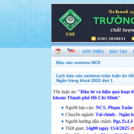
GIỚI THIỆU
ĐÀO TẠO
Báo cáo seminar NCS
Lịch báo cáo seminar toàn luận án t
Ngân hàng khoá 2022 đợt 1
Tên luận án:
"
Đầu tư và hiệu quả hoạt đ
khoán Thành phố Hồ Chí Minh"
Người báo cáo:
NCS. Phạm Xuân
Chuyên ngành:
Tài chính - Ngân 
Người hướng dẫn chính:
Pgs.Ts.Lê
Thời gian:
14g00
ngày 15/4/2025
(