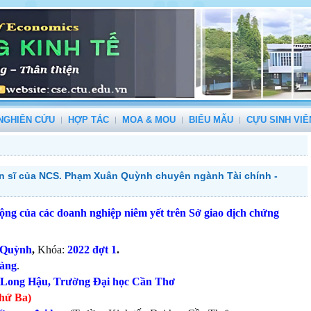
NGHIÊN CỨU
HỢP TÁC
MOA & MOU
BIỂU MẪU
CỰU SINH VIÊ
iến sĩ của NCS. Phạm Xuân Quỳnh chuyên ngành Tài chính -
ộng của các doanh nghiệp niêm yết trên Sở giao dịch chứng
 Quỳnh
,
Khóa:
2022 đợt 1
.
hàng
.
 Long Hậu
, Trường Đại học Cần Thơ
thứ Ba
)