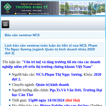
Báo cáo seminar NCS
Lịch báo cáo seminar toàn luận án tiến sĩ của NCS. Phạm
Thị Ngọc Sương (ngành Quản trị kinh doanh khóa 2020
đợt 2)
Tên luận án:
"
Vốn trí tuệ và tăng trưởng tối ưu của các doanh
nghiệp niêm yết trên thị trường chứng khoán Việt Nam"
Người báo cáo:
NCS.Phạm Thị Ngọc Sương
,
Khóa:
2020
đợt 2
.
Chuyên ngành:
Quản trị kinh doanh
.
Người hướng dẫn chính:
Pgs.Ts.Võ Văn Dứt
, Trường Đại
học Cần Thơ
Thời gian:
15g00
ngày 14/10/2024
(
thứ Hai
)
Địa điểm báo cáo:
Phòng Nghiên cứu sau đại học
(Trường