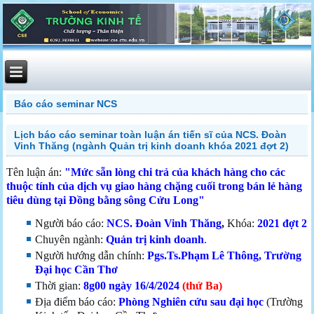
Báo cáo seminar NCS
Lịch báo cáo seminar toàn luận án tiến sĩ của NCS. Đoàn
Vinh Thăng (ngành Quản trị kinh doanh khóa 2021 đợt 2)
Tên luận án:
"
Mức sẵn lòng chi trả của khách hàng cho các
thuộc tính của dịch vụ giao hàng chặng cuối trong bán lẻ hàng
tiêu dùng tại Đồng bằng sông Cửu Long"
Người báo cáo:
NCS. Đoàn Vinh Thăng
,
Khóa:
2021 đợt 2
Chuyên ngành:
Quản trị kinh doanh
.
Người hướng dẫn chính:
Pgs.Ts.Phạm Lê Thông
, Trường
Đại học Cần Thơ
Thời gian:
8g00
ngày 16/4/2024
(
thứ Ba
)
Địa điểm báo cáo:
Phòng Nghiên cứu sau đại học
(Trường