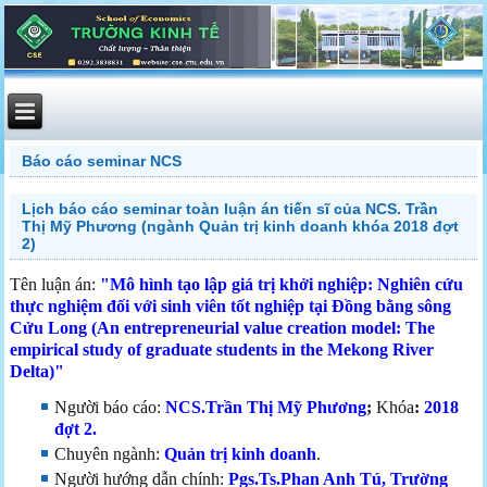
Báo cáo seminar NCS
Lịch báo cáo seminar toàn luận án tiến sĩ của NCS. Trần
Thị Mỹ Phương (ngành Quản trị kinh doanh khóa 2018 đợt
2)
Tên luận án:
"
Mô hình tạo lập giá trị khởi nghiệp: Nghiên cứu
thực nghiệm đối với sinh viên tốt nghiệp tại Đồng bằng sông
Cửu Long (An entrepreneurial value creation model: The
empirical study of graduate students in the Mekong River
Delta)"
Người báo cáo:
NCS.Trần Thị Mỹ Phương
;
Khóa
:
2018
đợt 2.
Chuyên ngành:
Quản trị kinh doanh
.
Người hướng dẫn chính:
Pgs.Ts.Phan Anh Tú
, Trường