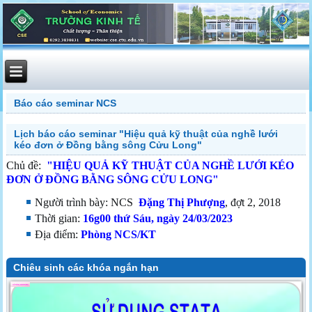
Báo cáo seminar NCS
Lịch báo cáo seminar "Hiệu quả kỹ thuật của nghề lưới
kéo đơn ở Đồng bằng sông Cửu Long"
Chủ đề:
"
HIỆU QUẢ KỸ THUẬT CỦA NGHỀ LƯỚI KÉO
ĐƠN Ở ĐỒNG BẰNG SÔNG CỬU LONG
"
Người trình bày: NCS
Đặng Thị Phượng
, đợt 2, 2018
Thời gian:
16g00 thứ Sáu, ngày 24/03/2023
Địa điểm:
Phòng NCS/KT
Chiêu sinh các khóa ngắn hạn