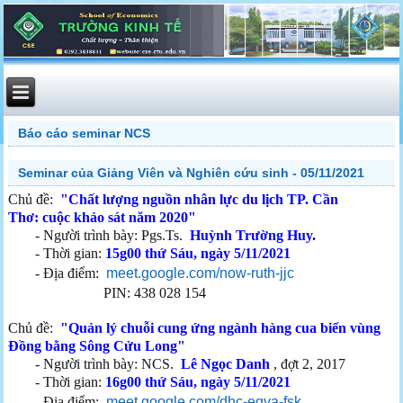
Báo cáo seminar NCS
Seminar của Giảng Viên và Nghiên cứu sinh - 05/11/2021
Chủ đề:
"Chất lượng nguồn nhân lực du lịch TP. Cần
Thơ: cuộc khảo sát năm 2020"
- Người trình bày: Pgs.Ts.
Huỳnh Trường Huy
.
- Thời gian:
15g00 thứ Sáu, ngày 5/11/2021
- Địa điểm:
meet.google.com/now-ruth-jjc
PIN: 438 028 154
Chủ đề:
"Quản lý
chuỗi cung ứng ngành hàng cua biển vùng
Đồng bằng Sông Cửu Long
"
- Người trình bày: NCS.
Lê Ngọc Danh
, đợt 2, 2017
- Thời gian:
16g00 thứ Sáu, ngày 5/11/2021
- Địa điểm:
meet.google.com/dhc-eqva-fsk