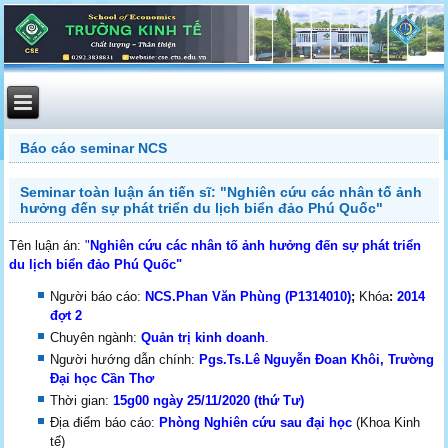
Báo cáo seminar NCS
Seminar toàn luận án tiến sĩ: "Nghiên cứu các nhân tố ảnh
hưởng đến sự phát triển du lịch biển đảo Phú Quốc"
Tên luận án:
"
Nghiên cứu các nhân tố ảnh hưởng đến sự phát triển
du lịch biển đảo Phú Quốc"
Người báo cáo:
NCS.Phan Văn Phùng
(P1314010)
;
Khóa
:
2014
đợt 2
Chuyên ngành:
Quản trị kinh doanh
.
Người hướng dẫn chính:
Pgs.Ts.Lê Nguyễn Đoan Khôi
, Trường
Đại học Cần Thơ
Thời gian:
15g00
ngày 25/11/2020 (
thứ Tư
)
Địa điểm báo cáo:
Phòng Nghiên cứu sau đại học
(Khoa Kinh
tế)