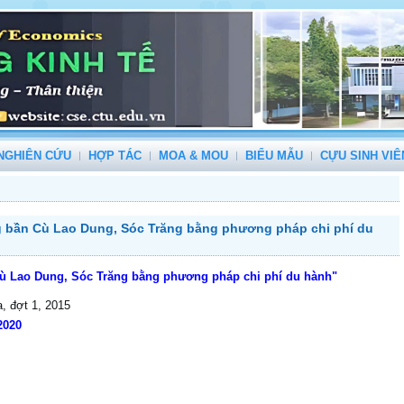
NGHIÊN CỨU
HỢP TÁC
MOA & MOU
BIỂU MẪU
CỰU SINH VIÊ
ừng bần Cù Lao Dung, Sóc Trăng bằng phương pháp chi phí du
 Cù Lao Dung, Sóc Trăng
bằng phương pháp chi phí du hành
"
, đợt 1, 2015
2020