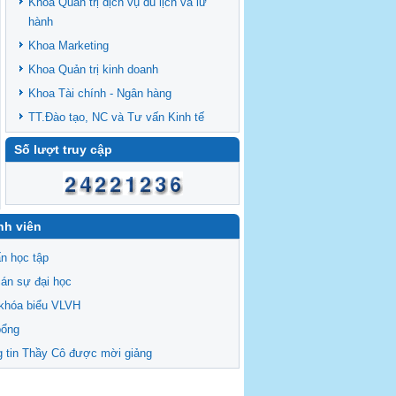
Khoa Quản trị dịch vụ du lịch và lữ
hành
Khoa Marketing
Khoa Quản trị kinh doanh
Khoa Tài chính - Ngân hàng
TT.Đào tạo, NC và Tư vấn Kinh tế
Số lượt truy cập
nh viên
n học tập
án sự đại học
khóa biểu VLVH
bổng
 tin Thầy Cô được mời giảng