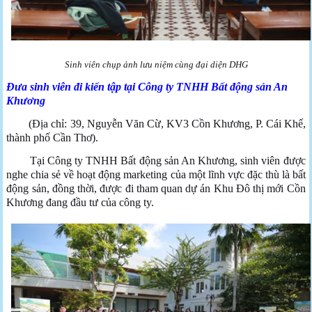
Sinh viên chụp ảnh lưu niệm cùng đại diện DHG
Đưa sinh viên đi kiến tập tại Công ty TNHH Bất động sản An
Khương
(Địa chỉ: 39, Nguyễn Văn Cừ, KV3 Cồn Khương, P. Cái Khế,
thành phố Cần Thơ).
Tại Công ty TNHH Bất động sản An Khương, sinh viên được
nghe chia sẻ về hoạt động marketing của một lĩnh vực đặc thù là bất
động sản, đồng thời, được đi tham quan dự án Khu Đô thị mới Cồn
Khương đang đầu tư của công ty.