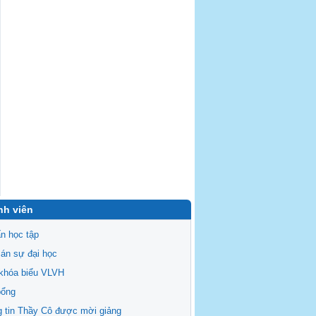
nh viên
n học tập
án sự đại học
khóa biểu VLVH
bổng
 tin Thầy Cô được mời giảng