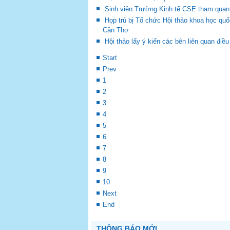
Sinh viên Trường Kinh tế CSE tham quan
Họp trù bị Tổ chức Hội thảo khoa học quốc
Cần Thơ
Hội thảo lấy ý kiến các bên liên quan điề
Start
Prev
1
2
3
4
5
6
7
8
9
10
Next
End
THÔNG BÁO MỚI