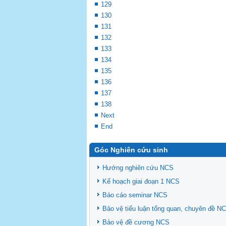
129
130
131
132
133
134
135
136
137
138
Next
End
Góc Nghiên cứu sinh
Hướng nghiên cứu NCS
Kế hoạch giai đoạn 1 NCS
Báo cáo seminar NCS
Bảo vệ tiểu luận tổng quan, chuyên đề N
Bảo vệ đề cương NCS