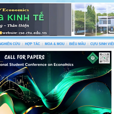
NGHIÊN CỨU
HỢP TÁC
MOA & MOU
BIỂU MẪU
CỰU SINH VIÊ