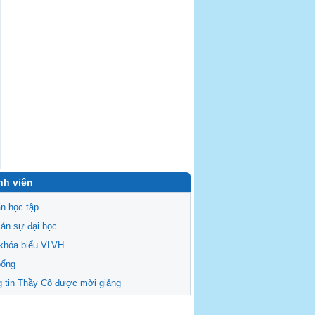
nh viên
n học tập
án sự đại học
khóa biểu VLVH
bổng
 tin Thầy Cô được mời giảng