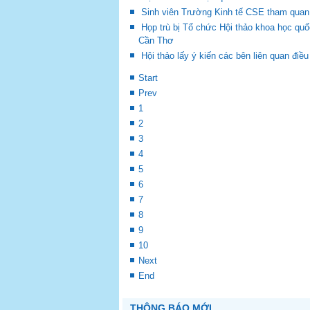
Sinh viên Trường Kinh tế CSE tham quan
Họp trù bị Tổ chức Hội thảo khoa học quốc
Cần Thơ
Hội thảo lấy ý kiến các bên liên quan điề
Start
Prev
1
2
3
4
5
6
7
8
9
10
Next
End
THÔNG BÁO MỚI